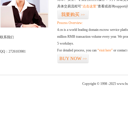
具体交易流程可
“点击这里”
查看或咨询support@
我要购买
>>
Process Overview:
4.cn is a world leading domain escrow service plat
million RMB transaction volume every year. We promi
联系我们
5 workdays.
For detailed process, you can
“visit here”
or contact
QQ：2726103981
BUY NOW
>>
Copyright © 1998 -2025 www.bud