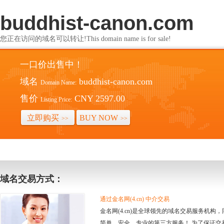
buddhist-canon.com
您正在访问的域名可以转让!This domain name is for sale!
一口价出售中！
域名
buddhist-canon.com
Domain Name:
售价
CNY 2597.00
Listing Price:
立即购买
BUY NOW
>>
>>
域名交易方式：
通过金名网(4.cn) 中介交易
金名网(4.cn)是全球领先的域名交易服务机
简单、安全、专业的第三方服务！ 为了保证交